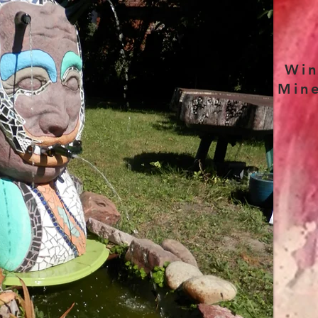
Win
Mine
Gl