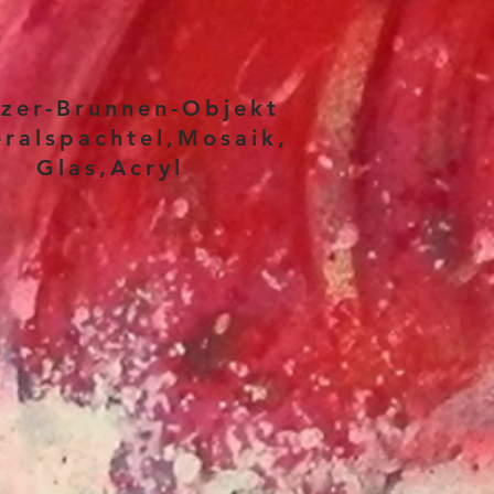
zer-Brunnen-Objekt
ralspachtel,Mosaik,
as,Acryl