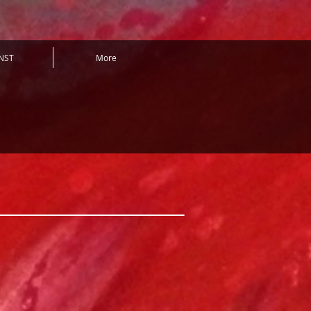
NST
More